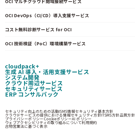
OCI マルチクラウド閉域接続サービス
OCI DevOps（CI/CD）導入支援サービス
コスト無料診断サービス for OCI
OCI 技術検証（PoC）環境構築サービス
cloudpack+
生成 AI 導入・活用支援サービス
システム開発
クラウド周辺サービス
セキュリティサービス
ERP コンサルパック
セキュリティ向上のための活動
ISMS情報セキュリティ基本方針
クラウドサービスの提供における情報セキュリティ方針
ITSMS方針
品質方針
プライバシーポリシー
Cookieポリシー
AI ポリシー
ウェブアクセシビリティの取り組みについて
利用規約
古物営業法に基づく表示