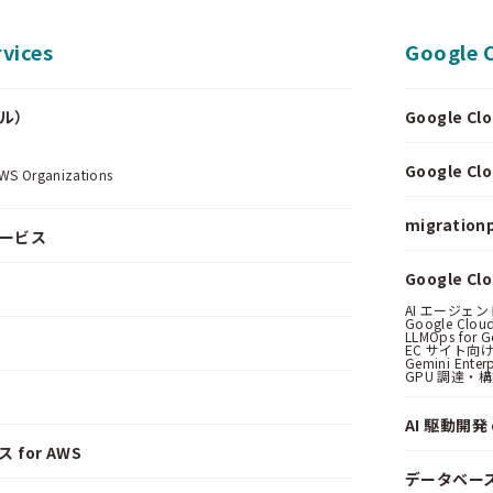
vices
Google 
ール）
Google 
.
Google 
Organizations
migrationp
サービス
Google C
AI エージェ
Google Clo
LLMOps for G
EC サイト向け
Gemini Ent
GPU 調達・
AI 駆動開発 o
 for AWS
データベー