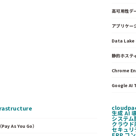
高可用性デ
アプリケー
Data La
静的ホステ
Chrome E
Google A
cloudpa
frastructure
生成 AI
システム
クラウド
y As You Go）
セキュリ
ERP コ