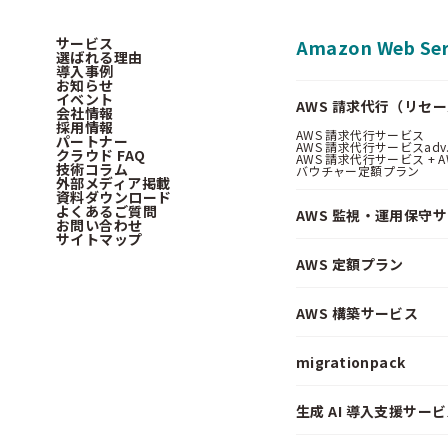
サービス
Amazon Web Ser
選ばれる理由
導入事例
お知らせ
イベント
AWS 請求代行（リセ
会社情報
採用情報
AWS 請求代行サービス
パートナー
AWS 請求代行サービスadv
クラウド FAQ
AWS 請求代行サービス + AWS 
技術コラム
バウチャー定額プラン
外部メディア掲載
資料ダウンロード
よくあるご質問
AWS 監視・運用保守
お問い合わせ
サイトマップ
AWS 定額プラン
AWS 構築サービス
migrationpack
生成 AI 導入支援サービス