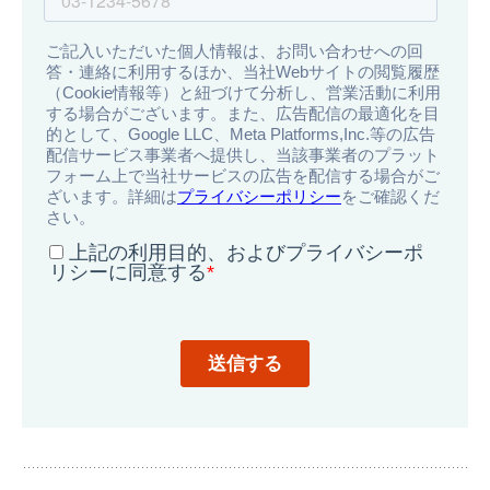
導
入
事
例