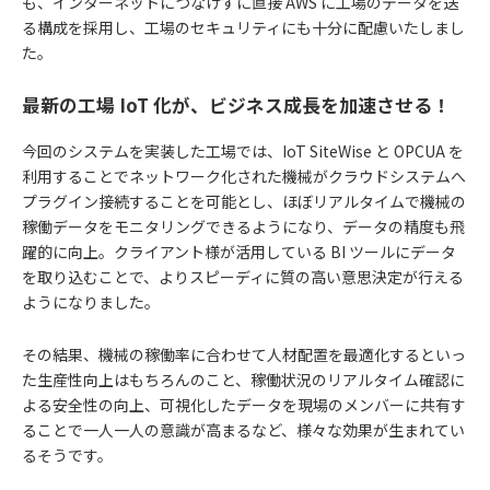
も、インターネットにつなげずに直接 AWS に工場のデータを送
る構成を採用し、工場のセキュリティにも十分に配慮いたしまし
た。
最新の工場 IoT 化が、ビジネス成長を加速させる！
今回のシステムを実装した工場では、IoT SiteWise と OPCUA を
利用することでネットワーク化された機械がクラウドシステムへ
プラグイン接続することを可能とし、ほぼリアルタイムで機械の
稼働データをモニタリングできるようになり、データの精度も飛
躍的に向上。クライアント様が活用している BI ツールにデータ
を取り込むことで、よりスピーディに質の高い意思決定が行える
ようになりました。
その結果、機械の稼働率に合わせて人材配置を最適化するといっ
た生産性向上はもちろんのこと、稼働状況のリアルタイム確認に
よる安全性の向上、可視化したデータを現場のメンバーに共有す
ることで一人一人の意識が高まるなど、様々な効果が生まれてい
るそうです。