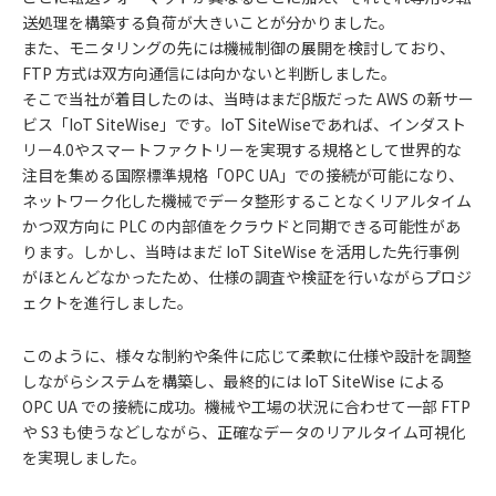
送処理を構築する負荷が大きいことが分かりました。
また、モニタリングの先には機械制御の展開を検討しており、
FTP 方式は双方向通信には向かないと判断しました。
そこで当社が着目したのは、当時はまだβ版だった AWS の新サー
ビス「IoT SiteWise」です。IoT SiteWiseであれば、インダスト
リー4.0やスマートファクトリーを実現する規格として世界的な
注目を集める国際標準規格「OPC UA」での接続が可能になり、
ネットワーク化した機械でデータ整形することなくリアルタイム
かつ双方向に PLC の内部値をクラウドと同期できる可能性があ
ります。しかし、当時はまだ IoT SiteWise を活用した先行事例
がほとんどなかったため、仕様の調査や検証を行いながらプロジ
ェクトを進行しました。
このように、様々な制約や条件に応じて柔軟に仕様や設計を調整
しながらシステムを構築し、最終的には IoT SiteWise による
OPC UA での接続に成功。機械や工場の状況に合わせて一部 FTP
や S3 も使うなどしながら、正確なデータのリアルタイム可視化
を実現しました。