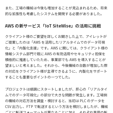
また、工場の機械は今後も増加することが見込まれるため、将来
的な拡張性も考慮したシステムを開発する必要がありました。
AWS の新サービス「IoT SiteWise」の活用に挑戦
クライアント様のご要望を詳しくお聞きした上で、アイレットが
ご提案したのは「AWS を活用したリアルタイムでのデータ可視
化」と「内製化支援」です。AWS に関しては、クライアント様の
情報システム部門で既に AWS の有効活用やセキュリティ担保を
積極的に推進していたため、事業部でも AWS を導入することが
望ましいと考えました。それから、今後機械の台数が増加した際
の対応をクライアント様が主導できるように、内製化をサポート
することも重要なポイントの一つでした。
プロジェクトは順調にスタートしましたが、肝心の「リアルタイ
ムでのデータ可視化」の部分で大きな問題が発生します。工場側
の機械の対応方法を調査・検討すると、当初は PLC のデータを
CSV 出力し、FTP で転送するという方法を検討しましたが、機械
ごとに転送フォーマットが異なることに加え、それぞれ専用の転