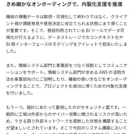
きめ細かなオンボーディングで、内製化支援を推進
機械の稼働データは取得・可視化して終わりではなく、クライア
ント様が課題発見や意思決定に役立てられる状態にまで導くこと
が重要です。そこで、普段利用されている BI ツールでデータ可
視化が行えるように、データストレージでのコンテキスト化や
BI 用インターフェースのモデリングをアイレットで担当いたしま
した。
また、情報システム部門と事業部をつなぐ役割としてコミュニケ
ーションをサポート。情報システム部門が求める AWS の活用方
法を事業部向けにご説明したり、機能の使い方などをオンボーデ
ィングすることで、プロジェクトを成功に導くための内製化支援
を行いました。
もう一つ、設計にあたって重視したのがセキュリティ面です。一
般的に工場は外部からのサイバー攻撃に晒されるリスクが高いた
め、できる限り外部ネットワークを遮断した状態を構築すること
が望ましいとされています。そこで今回のシステム構築において