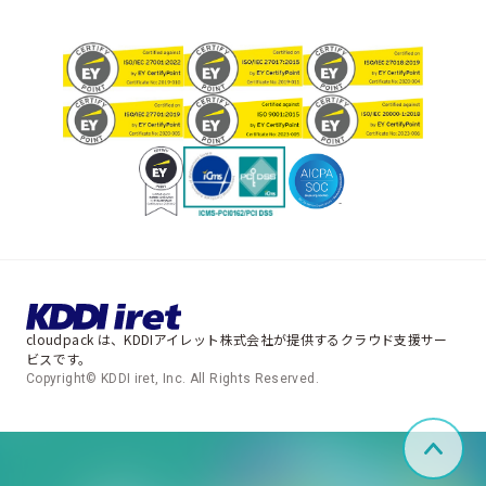
cloudpack は、KDDIアイレット株式会社が提供するクラウド支援サー
ビスです。
Copyright© KDDI iret, Inc. All Rights Reserved.
ペー