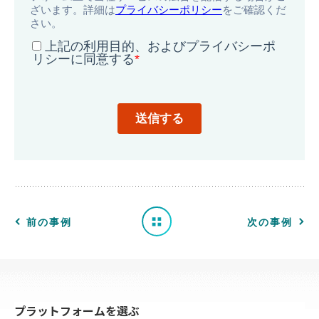
導
入
事
例
一
前の事例
次の事例
覧
へ
プラットフォームを選ぶ
戻