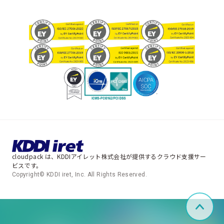
cloudpack は、KDDIアイレット株式会社が提供するクラウド支援サー
ビスです。
Copyright© KDDI iret, Inc. All Rights Reserved.
ペー