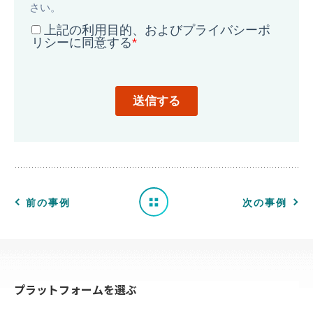
導
入
事
例
一
前の事例
次の事例
覧
へ
プラットフォームを選ぶ
戻