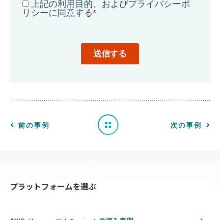
導
入
事
例
一
前の事例
次の事例
覧
へ
プラットフォームを選ぶ
戻
る