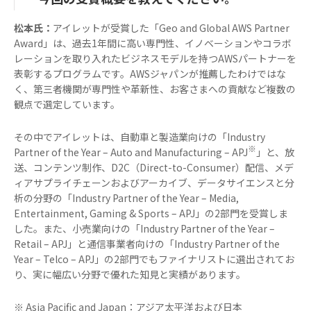
松本氏：
アイレットが受賞した「Geo and Global AWS Partner
Award」は、過去1年間に高い専門性、イノベーションやコラボ
レーションを取り入れたビジネスモデルを持つAWSパートナーを
表彰するプログラムです。AWSジャパンが推薦したわけではな
く、第三者機関が専門性や革新性、お客さまへの貢献など複数の
観点で選定しています。
その中でアイレットは、自動車と製造業向けの「Industry
※
Partner of the Year – Auto and Manufacturing – APJ
」と、放
送、コンテンツ制作、D2C（Direct-to-Consumer）配信、メデ
ィアサプライチェーンおよびアーカイブ、データサイエンスと分
析の分野の「Industry Partner of the Year – Media,
Entertainment, Gaming & Sports – APJ」の2部門を受賞しま
した。また、小売業向けの「Industry Partner of the Year –
Retail – APJ」と通信事業者向けの「Industry Partner of the
Year – Telco – APJ」の2部門でもファイナリストに選出されてお
り、実に幅広い分野で優れた知見と実績があります。
※ Asia Pacific and Japan：アジア太平洋および日本