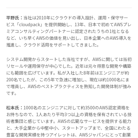
平野氏：
当社は2010年にクラウドの導入設計、運用・保守サー
ビス「cloudpack」を提供開始し、13年、日本で初めてAWSプレ
ミアコンサルティングパートナーに認定されたうちの1社となる
など、いち早くAWSの価値を見い出し、日本企業へのAWS導入を
推進し、クラウド活用をサポートしてきました。
システム開発からスタートした当社ですが、AWSに関しては当初
リセールや運用保守が中心でした。近年は元々得意な開発や構築
にも範囲を広げています。私が入社した8年前はエンジニアが約
200名でしたが、この5年で急速に増加し、現在は約1000名にま
で増員し、AWSのベストプラクティスを熟知した開発体制が強み
です。
松本氏：
1000名のエンジニアに対して約3500のAWS認定資格を
お持ちなので、1人あたり平均3つ以上の資格を保有されている技
術者集団と感じています。AWSの広範なサービスを提供する能力
と、大手企業から中堅中小、スタートアップまで、全国にわたる
豊富な開発実績を持つアイレットは、AWSジャパンにとって創業