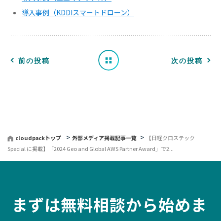
導入事例（KDDIスマートドローン）
一
覧
へ
前の投稿
次の投稿
戻
る
cloudpackトップ
外部メディア掲載記事一覧
【日経クロステック
Special に掲載】「2024 Geo and Global AWS Partner Award」で2...
まずは無料相談から始めま