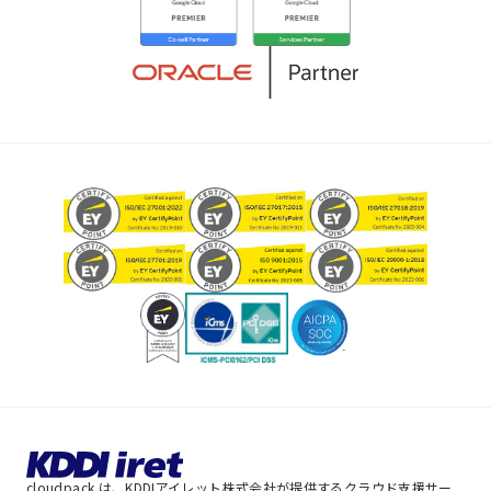
cloudpack は、KDDIアイレット株式会社が提供するクラウド支援サー