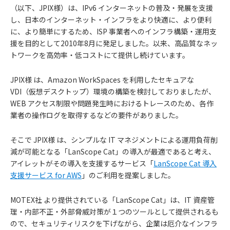
（以下、JPIX様）は、IPv6 インターネットの普及・発展を支援
し、日本のインターネット・インフラをより快適に、より便利
に、より簡単にするため、ISP 事業者へのインフラ構築・運用支
援を目的として2010年8月に発足しました。以来、高品質なネッ
トワークを高効率・低コストにて提供し続けています。
JPIX様 は、Amazon WorkSpaces を利用したセキュアな
VDI（仮想デスクトップ）環境の構築を検討しておりましたが、
WEB アクセス制限や問題発生時におけるトレースのため、各作
業者の操作ログを取得するなどの要件がありました。
そこで JPIX様 は、シンプルな IT マネジメントによる運用負荷削
減が可能となる「LanScope Cat」の導入が最適であると考え、
アイレットがその導入を支援するサービス「
LanScope Cat 導入
支援サービス for AWS
」のご利用を提案しました。
MOTEX社 より提供されている「LanScope Cat」は、IT 資産管
理・内部不正・外部脅威対策が１つのツールとして提供されるも
ので、セキュリティリスクを下げながら、企業は厄介なインフラ