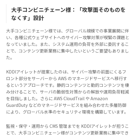
大手コンビニチェーン様：「攻撃面そのものを
なくす」設計
大手コンビニチェーン様では、グローバル規模での事業展開に伴
い、各種公式ウェブサイトへのサイバー攻撃対策が喫緊の課題と
なっていました。また、システム運用の負荷を外部に委託するこ
とで、コンテンツ更新業務に集中したいというご要望もありまし
た。
KDDIアイレットが提案したのは、サイバー攻撃の前面にくるフ
ロント部分をサーバーから AWS のマネージドサービスへ移行す
るというアプローチです。静的コンテンツと動的コンテンツを棲
み分けることで、サーバの脆弱性対策からの解放や運用負荷軽減
を目指しました。さらに AWS CloudTrail や Amazon
GuardDuty などのマネージドサービスを組み合わせた多層防御
により、グローバル水準のセキュリティ環境を構築しています。
監視・保守・運用から CMS 管理までを KDDIアイレットが担うこ
とで、大手コンビニチェーン様がコンテンツ更新業務に集中でき