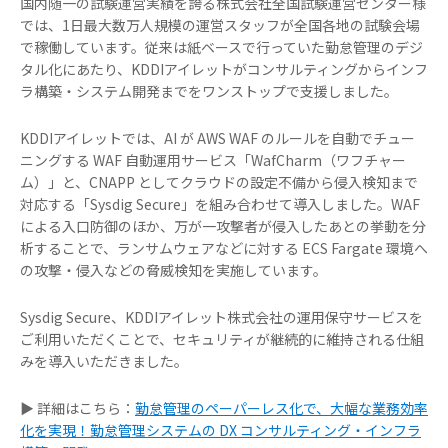
国内随一の試験運営実績を誇る株式会社全国試験運営センター様
では、1日最大数万人規模の運営スタッフが全国各地の試験会場
で稼働しています。従来は紙ベースで行っていた勤怠管理のデジ
タル化にあたり、KDDIアイレットがコンサルティングからインフ
ラ構築・システム開発までをワンストップで支援しました。
KDDIアイレットでは、AI が AWS WAF のルールを自動でチュー
ニングする WAF 自動運用サービス「WafCharm（ワフチャー
ム）」と、CNAPP としてクラウドの設定不備から侵入検知まで
対応する「Sysdig Secure」を組み合わせて導入しました。WAF
による入口防御のほか、万が一攻撃者が侵入したあとの挙動を分
析することで、ランサムウェアなどに対する ECS Fargate 環境へ
の攻撃・侵入などの脅威検知を実施しています。
Sysdig Secure、KDDIアイレット株式会社の運用保守サービスを
ご利用いただくことで、セキュリティが継続的に維持される仕組
みを導入いただきました。
▶ 詳細はこちら：
勤怠管理のペーパーレス化で、大幅な業務効率
化を実現！勤怠管理システムの DX コンサルティング・インフラ