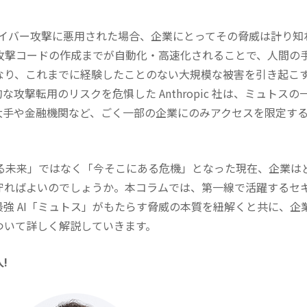
がサイバー攻撃に悪用された場合、企業にとってその脅威は計り知
ら攻撃コードの作成までが自動化・高速化されることで、人間の
なり、これまでに経験したことのない大規模な被害を引き起こ
攻撃転用のリスクを危惧した Anthropic 社は、ミュトスの
大手や金融機関など、ごく一部の企業にのみアクセスを限定す
来る未来」ではなく「今そこにある危機」となった現在、企業は
守ればよいのでしょうか。本コラムでは、第一線で活躍するセ
強 AI「ミュトス」がもたらす脅威の本質を紐解くと共に、企
ついて詳しく解説していきます。
!