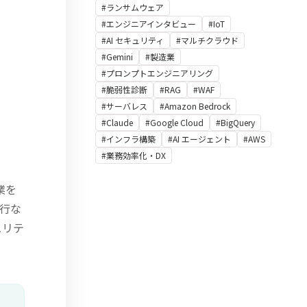
#ランサムウェア
#エンジニアインタビュー
#IoT
#AI セキュリティ
#マルチクラウド
#Gemini
#製造業
#プロンプトエンジニアリング
#脆弱性診断
#RAG
#WAF
#サーバレス
#Amazon Bedrock
#Claude
#Google Cloud
#BigQuery
#インフラ構築
#AI エージェント
#AWS
#業務効率化・DX
業を
を行な
ュリテ