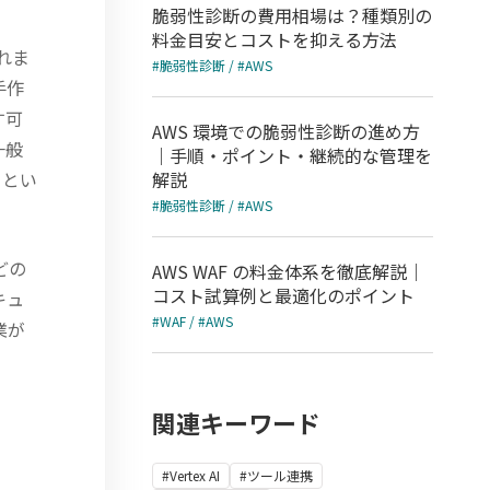
脆弱性診断の費用相場は？種類別の
料金目安とコストを抑える方法
れま
#脆弱性診断 / #AWS
手作
す可
AWS 環境での脆弱性診断の進め方
一般
｜手順・ポイント・継続的な管理を
るとい
解説
#脆弱性診断 / #AWS
どの
AWS WAF の料金体系を徹底解説｜
コスト試算例と最適化のポイント
キュ
#WAF / #AWS
業が
関連キーワード
#Vertex AI
#ツール連携