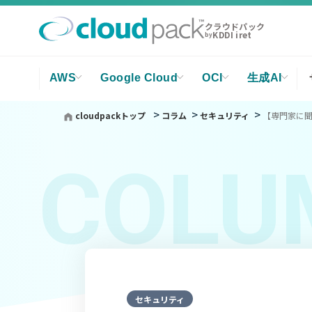
クラウドパック
KDDI iret
by
AWS
Google Cloud
OCI
生成AI
cloudpackトップ
コラム
セキュリティ
【専門家に聞
COLU
セキュリティ