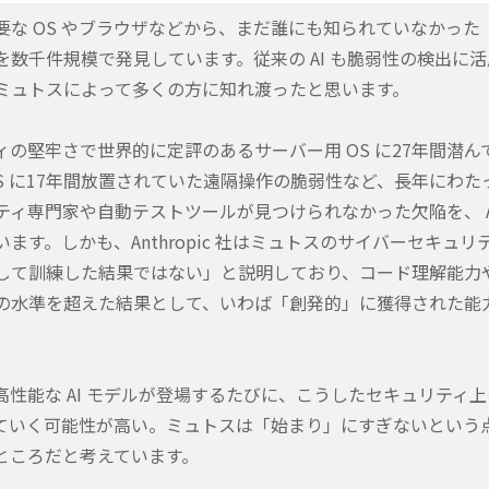
要な OS やブラウザなどから、まだ誰にも知られていなかった
数千件規模で発見しています。従来の AI も脆弱性の検出に活
ミュトスによって多くの方に知れ渡ったと思います。
の堅牢さで世界的に定評のあるサーバー用 OS に27年間潜ん
S に17年間放置されていた遠隔操作の脆弱性など、長年にわた
ティ専門家や自動テストツールが見つけられなかった欠陥を、 A
ます。しかも、Anthropic 社はミュトスのサイバーセキュリ
して訓練した結果ではない」と説明しており、コード理解能力
の水準を超えた結果として、いわば「創発的」に獲得された能
性能な AI モデルが登場するたびに、こうしたセキュリティ上
ていく可能性が高い。ミュトスは「始まり」にすぎないという
ところだと考えています。