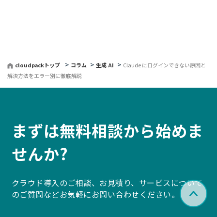
戻
る
cloudpackトップ
コラム
生成 AI
Claude にログインできない原因と
解決方法をエラー別に徹底解説
まずは無料相談から始めま
せんか?
クラウド導入のご相談、お見積り、サービスについて
のご質問などお気軽にお問い合わせください。
ペー