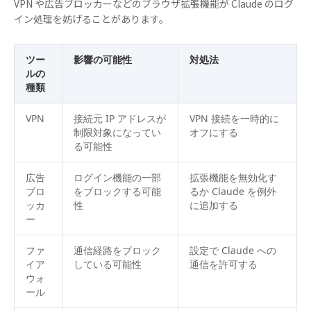
VPN や広告ブロッカーなどのブラウザ拡張機能が Claude のログ
イン処理を妨げることがあります。
ツー
影響の可能性
対処法
ルの
種類
VPN
接続元 IP アドレスが
VPN 接続を一時的に
制限対象になってい
オフにする
る可能性
広告
ログイン機能の一部
拡張機能を無効化す
ブロ
をブロックする可能
るか Claude を例外
ッカ
性
に追加する
ー
ファ
通信経路をブロック
設定で Claude への
イア
している可能性
通信を許可する
ウォ
ール