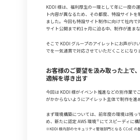
KDDI 様は、福利厚生の一環として年に一度の
ト内容が異なるため、その都度、特設サイトを
ました。今回も特設サイト制作に向けて社内で
サイト公開まで約1ヶ月に迫る中、制作が進ま
そこで KDDI グループのアイレットにお声
でを一気通貫で対応させていただくことになり
お客様のご要望を汲み取った上で
適解を導き出す
今回は KDDI 様がイベント推進などの別作
がかからないようにアイレット主体で制作を進
まず環境構築については、前年度の環境は残って
※
め、新たに認定 AWS 環境
にてスピーディに構
※KDDI 様内部のセキュリティ管理部門となる CCoE の