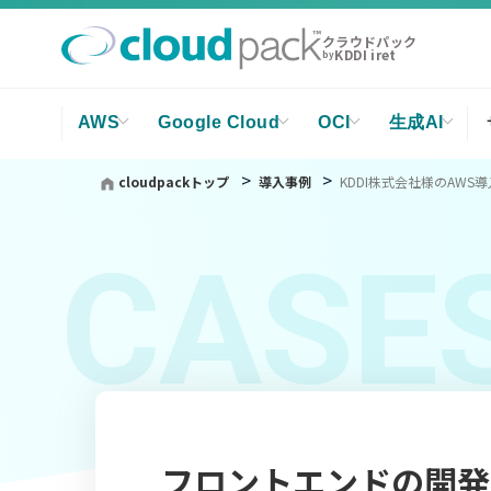
クラウドパック
KDDI iret
by
AWS
Google Cloud
OCI
生成AI
cloudpackトップ
導入事例
KDDI株式会社様のAWS
CASE
フロントエンドの開発