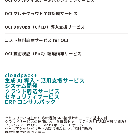
OCI マルチクラウド閉域接続サービス
OCI DevOps（CI/CD）導入支援サービス
コスト無料診断サービス for OCI
OCI 技術検証（PoC）環境構築サービス
cloudpack+
生成 AI 導入・活用支援サービス
システム開発
クラウド周辺サービス
セキュリティサービス
ERP コンサルパック
セキュリティ向上のための活動
ISMS情報セキュリティ基本方針
クラウドサービスの提供における情報セキュリティ方針
ITSMS方針
品質方針
プライバシーポリシー
Cookieポリシー
AI ポリシー
ウェブアクセシビリティの取り組みについて
利用規約
古物営業法に基づく表示