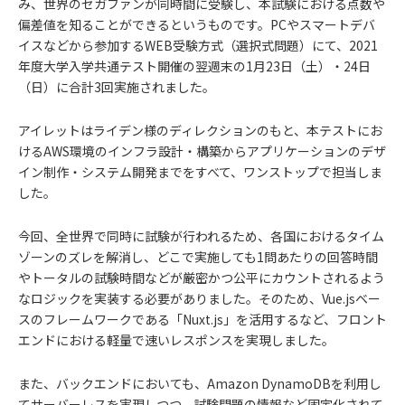
み、世界のセガファンが同時間に受験し、本試験における点数や
偏差値を知ることができるというものです。PCやスマートデバ
イスなどから参加するWEB受験方式（選択式問題）にて、2021
年度大学入学共通テスト開催の翌週末の1月23日（土）・24日
（日）に合計3回実施されました。
アイレットはライデン様のディレクションのもと、本テストにお
けるAWS環境のインフラ設計・構築からアプリケーションのデザ
イン制作・システム開発までをすべて、ワンストップで担当しま
した。
今回、全世界で同時に試験が行われるため、各国におけるタイム
ゾーンのズレを解消し、どこで実施しても1問あたりの回答時間
やトータルの試験時間などが厳密かつ公平にカウントされるよう
なロジックを実装する必要がありました。そのため、Vue.jsベー
スのフレームワークである「Nuxt.js」を活用するなど、フロント
エンドにおける軽量で速いレスポンスを実現しました。
また、バックエンドにおいても、Amazon DynamoDBを利用し
てサーバーレスを実現しつつ、試験問題の情報など固定化されて