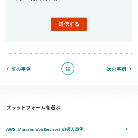
導
入
事
例
一
前の事例
次の事例
覧
へ
プラットフォームを選ぶ
戻
る
AWS
の
導入事例
（Amazon Web Services）