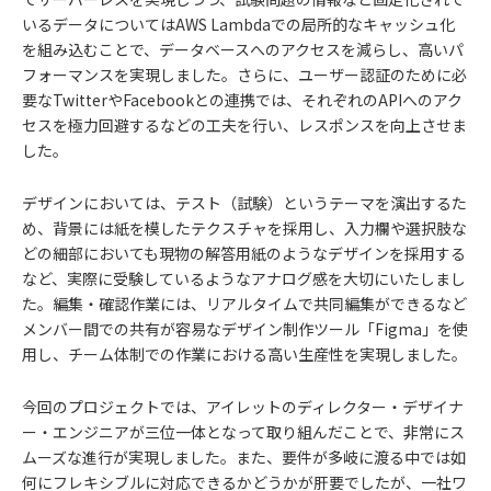
いるデータについてはAWS Lambdaでの局所的なキャッシュ化
を組み込むことで、データベースへのアクセスを減らし、高いパ
フォーマンスを実現しました。さらに、ユーザー認証のために必
要なTwitterやFacebookとの連携では、それぞれのAPIへのアク
セスを極力回避するなどの工夫を行い、レスポンスを向上させま
した。
デザインにおいては、テスト（試験）というテーマを演出するた
め、背景には紙を模したテクスチャを採用し、入力欄や選択肢な
どの細部においても現物の解答用紙のようなデザインを採用する
など、実際に受験しているようなアナログ感を大切にいたしまし
た。編集・確認作業には、リアルタイムで共同編集ができるなど
メンバー間での共有が容易なデザイン制作ツール「Figma」を使
用し、チーム体制での作業における高い生産性を実現しました。
今回のプロジェクトでは、アイレットのディレクター・デザイナ
ー・エンジニアが三位一体となって取り組んだことで、非常にス
ムーズな進行が実現しました。また、要件が多岐に渡る中では如
何にフレキシブルに対応できるかどうかが肝要でしたが、一社ワ