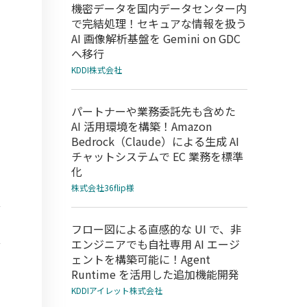
機密データを国内データセンター内
で完結処理！セキュアな情報を扱う
AI 画像解析基盤を Gemini on GDC
へ移行
KDDI株式会社
パートナーや業務委託先も含めた
AI 活用環境を構築！Amazon
Bedrock（Claude）による生成 AI
チャットシステムで EC 業務を標準
化
株式会社36flip様
フロー図による直感的な UI で、非
エンジニアでも自社専用 AI エージ
ェントを構築可能に！Agent
Runtime を活用した追加機能開発
KDDIアイレット株式会社