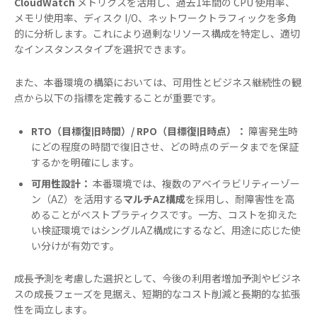
CloudWatch
メトリクスを活用し、過去1年間の CPU 使用率、
メモリ使用率、ディスク I/O、ネットワークトラフィックを多角
的に分析します。これにより過剰なリソース構成を特定し、適切
なインスタンスタイプを選択できます。
また、本番環境の構築においては、可用性とビジネス継続性の観
点から以下の指標を定義することが重要です。
RTO（目標復旧時間）/ RPO（目標復旧時点）：
障害発生時
にどの程度の時間で復旧させ、どの時点のデータまでを保証
するかを明確にします。
可用性設計：
本番環境では、複数のアベイラビリティーゾー
ン（AZ）を活用する
マルチAZ構成
を採用し、耐障害性を高
めることがベストプラティクスです。一方、コストを抑えた
い検証環境ではシングルAZ構成にするなど、用途に応じた使
い分けが有効です。
成長予測を考慮した選択として、今後の利用者増加予測やビジネ
スの成長フェーズを見据え、短期的なコスト削減と長期的な拡張
性を両立します。