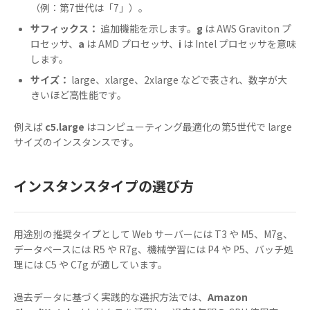
（例：第7世代は「7」）。
サフィックス：
追加機能を示します。
g
は AWS Graviton プ
ロセッサ、
a
は AMD プロセッサ、
i
は Intel プロセッサを意味
します。
サイズ：
large、xlarge、2xlarge などで表され、数字が大
きいほど高性能です。
例えば
c5.large
はコンピューティング最適化の第5世代で large
サイズのインスタンスです。
インスタンスタイプの選び方
用途別の推奨タイプとして Web サーバーには T3 や M5、M7g、
データベースには R5 や R7g、機械学習には P4 や P5、バッチ処
理には C5 や C7g が適しています。
過去データに基づく実践的な選択方法では、
Amazon