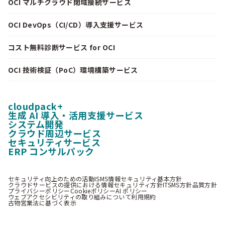
OCI マルチクラウド閉域接続サービス
OCI DevOps（CI/CD）導入支援サービス
コスト無料診断サービス for OCI
OCI 技術検証（PoC）環境構築サービス
cloudpack+
生成 AI 導入・活用支援サービス
システム開発
クラウド周辺サービス
セキュリティサービス
ERP コンサルパック
セキュリティ向上のための活動
ISMS情報セキュリティ基本方針
クラウドサービスの提供における情報セキュリティ方針
ITSMS方針
品質方針
プライバシーポリシー
Cookieポリシー
AI ポリシー
ウェブアクセシビリティの取り組みについて
利用規約
古物営業法に基づく表示