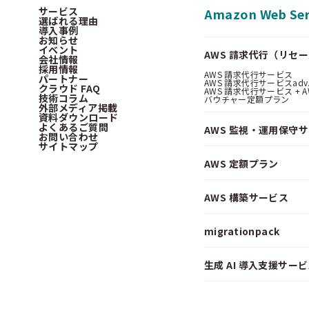
サービス
Amazon Web Ser
選ばれる理由
導入事例
お知らせ
イベント
AWS 請求代行（リセ
会社情報
採用情報
AWS 請求代行サービス
パートナー
AWS 請求代行サービスadv
クラウド FAQ
AWS 請求代行サービス + AWS 
技術コラム
バウチャー定額プラン
外部メディア掲載
資料ダウンロード
よくあるご質問
AWS 監視・運用保守
お問い合わせ
サイトマップ
AWS 定額プラン
AWS 構築サービス
migrationpack
生成 AI 導入支援サービス