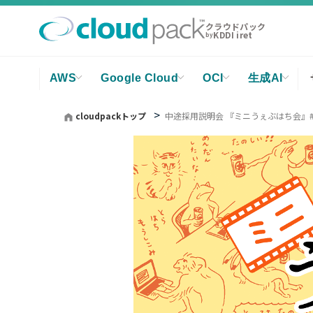
クラウドパック
KDDI iret
by
AWS
Google Cloud
OCI
生成AI
cloudpackトップ
中途採用説明会 『ミニうぇぶはち会』#