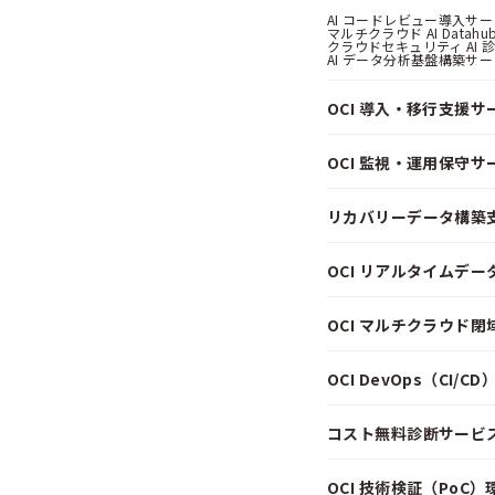
AI コードレビュー導入サービス
マルチクラウド AI Datahub
クラウドセキュリティ AI 診断
AI データ分析基盤構築サービス
OCI 導入・移行支援サ
OCI 監視・運用保守サ
リカバリーデータ構築
OCI リアルタイムデ
OCI マルチクラウド
OCI DevOps（CI/
コスト無料診断サービス f
OCI 技術検証（PoC