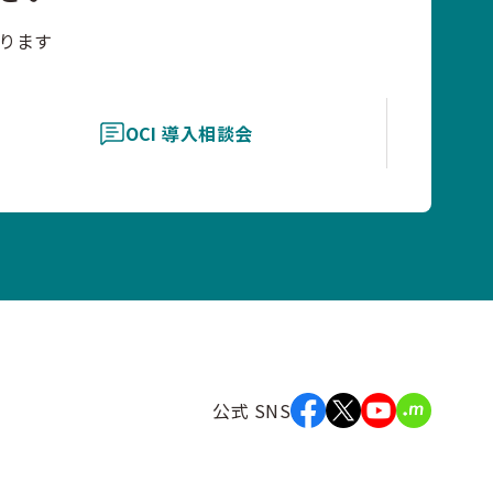
ります
OCI 導入相談会
公式 SNS