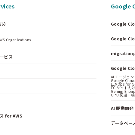
vices
Google 
ール）
Google 
.
Google 
Organizations
migrationp
サービス
Google C
AI エージェ
Google Clo
LLMOps for G
EC サイト向け
Gemini Ent
GPU 調達・
AI 駆動開発 o
 for AWS
データベー