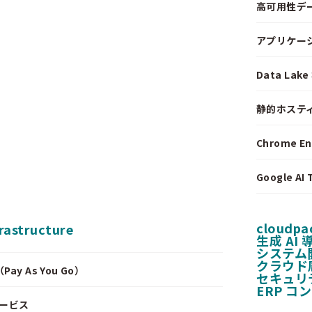
高可用性デ
アプリケー
Data La
静的ホステ
Chrome E
Google A
cloudpa
frastructure
生成 AI
システム
クラウド
y As You Go）
セキュリ
ERP コ
サービス