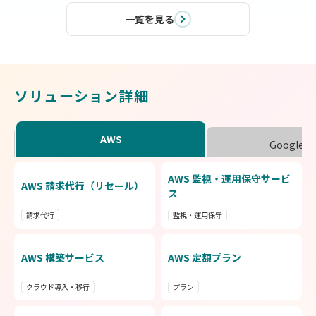
一覧を見る
ソリューション詳細
AWS
Google C
AWS 監視・運用保守サービ
G
AWS 請求代行（リセール）
ス
請求代行
監視・運用保守
m
d
AWS 構築サービス
AWS 定額プラン
G
クラウド導入・移行
プラン