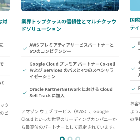
国際
な
対
業界トップクラスの信頼性と
マルチクラウ
ティ
ドソリューション
に
AWS プレミアティアサービスパートナーと
6つのコンピテンシー
で
Google Cloud プレミア パートナー
Co-sell
および Services のパスと
4つのスペシャラ
イゼーション
バ
Oracle PartnerNetwork における
Cloud
Sell Track に加入
お客
ック
アマゾン ウェブ サービス（AWS）、Google
よう
のビ
Cloud といった世界のリーディングカンパニーか
の準
ら最高位のパートナーとして認定されています。