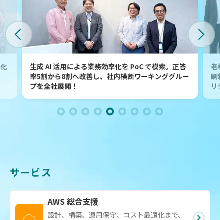
ス化
生成 AI 活用による業務効率化を PoC で模索。正答
老
率5割から8割へ改善し、社内横断ワーキンググルー
刷
プを全社展開！
リ
サービス
AWS 総合支援
設計、構築、運用保守、コスト最適化まで、