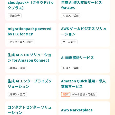
cloudpack+（クラウドパッ
生成 AI 導入支援サービス
ス
クプラス）
for AWS
運用保守
AI 導入・活用
migrationpack powered
AWS ゲームビジネス ソリュ
by ITX for MCP
ーション
クラウド導入・移行
ゲーム開発
診
生成 AI × DX ソリューショ
AI 画像解析サービス
L
ン for Amazon Connect
AI 導入・活用
AI 導入・活用
生成 AI エンタープライズソ
Amazon Quick 活用・導入
G
リューション
支援サービス
AI 導入・活用
NEW
データ分析・可視化
コンタクトセンター ソリュ
AWS Marketplace
ス
ーション