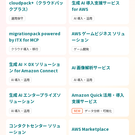
cloudpack+（クラウドパッ
生成 AI 導入支援サービス
ス
クプラス）
for AWS
運用保守
AI 導入・活用
migrationpack powered
AWS ゲームビジネス ソリュ
by ITX for MCP
ーション
クラウド導入・移行
ゲーム開発
診
生成 AI × DX ソリューショ
AI 画像解析サービス
L
ン for Amazon Connect
AI 導入・活用
AI 導入・活用
生成 AI エンタープライズソ
Amazon Quick 活用・導入
G
リューション
支援サービス
AI 導入・活用
NEW
データ分析・可視化
コンタクトセンター ソリュ
AWS Marketplace
ス
ーション