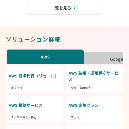
一覧を見る
ソリューション詳細
AWS
Google C
AWS 監視・運用保守サービ
G
AWS 請求代行（リセール）
ス
請求代行
監視・運用保守
m
d
AWS 構築サービス
AWS 定額プラン
G
クラウド導入・移行
プラン