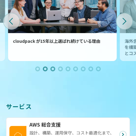
海外含むグループ会社全体で利用可能な生成 AI 基盤
お
を構築！Google Cloud で独自のセキュリティ要件
を
とコスト課題に対応
サービス
AWS 総合支援
設計、構築、運用保守、コスト最適化まで、