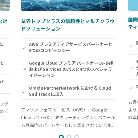
国際
な
対
業界トップクラスの信頼性と
マルチクラウ
ティ
ドソリューション
に
AWS プレミアティアサービスパートナーと
6つのコンピテンシー
で
Google Cloud プレミア パートナー
Co-sell
および Services のパスと
4つのスペシャラ
イゼーション
バ
Oracle PartnerNetwork における
Cloud
Sell Track に加入
お客
ック
アマゾン ウェブ サービス（AWS）、Google
よう
のビ
Cloud といった世界のリーディングカンパニーか
の準
ら最高位のパートナーとして認定されています。