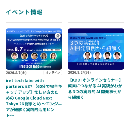
イベント情報
2026.
8.24
(月)
2026.
8.7
(金)
オンライン
【KDDI オンラインセミナー】
iret tech labo with
成果につながる AI 実装がわか
partners #37 【60分で完全キ
る 3つの実践的 AI 開発事例か
ャッチアップ】忙しい方のた
ら紐解く
めの Google Cloud Next
Tokyo 26 総まとめ 〜エンジニ
アが紐解く実践的活用ヒン
ト〜