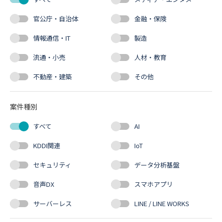
官公庁・自治体
金融・保険
情報通信・IT
製造
流通・小売
人材・教育
不動産・建築
その他
案件種別
すべて
AI
KDDI関連
IoT
セキュリティ
データ分析基盤
音声DX
スマホアプリ
サーバーレス
LINE / LINE WORKS