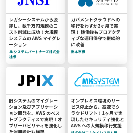
レガシーシステムから脱
ガバメントクラウドへの
却し、数千万円規模のコ
移行をわずか2ヶ月で実
スト削減に成功！大規模
現！ 稼働後もプロアクテ
システムの AWS マイグレ
ィブな運用保守で継続的
ーション
に改善
JNシステムパートナーズ株式会
洲本市様
社様
旧システムのマイグレー
オンプレミス環境のサー
ション及びアプリケーシ
ビス停止から、高速でク
ョン開発を、AWS のベス
ラウドリフト！1ヶ月で実
トプラクティスで実現！オ
現したセキュリティ強化と
ブザーバビリティを強化し
AWS への大規模移行支援
た運用設計も構築
株式会社エムケイシステム様