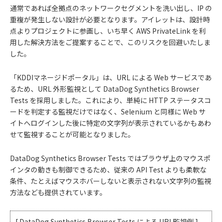
通常であれば全拠点のネットワークセグメントを洗い出し、IP の
重複が発生しない設計が必要となります。アイレットは、設計時
点よりプロジェクトに参画し、いち早く AWS PrivateLink を利
用した解決方法をご提案することで、このリスクを回避いたしま
した。
「KDDIマネージドポータル」は、URL による Web サービスであ
るため、URL 外形監視として DataDog Synthetics Browser
Tests を採用しました。これにより、単純に HTTP ステータスコ
ードを判定する監視だけではなく、Selenium と同様に Web サ
イトへログインした後に特定の文字列が表示されているかもあわ
せて監視することが可能となりました。
DataDog Synthetics Browser Tests ではブラウザ上のマウスポ
インタの動きも制御できるため、従来の API Test よりも柔軟な
条件、たとえばマウスホバーしないと表示されない文字列の監視
方法なども提供されています。
[ DataDog Synthetics Browser Tests による URL監視例 ]