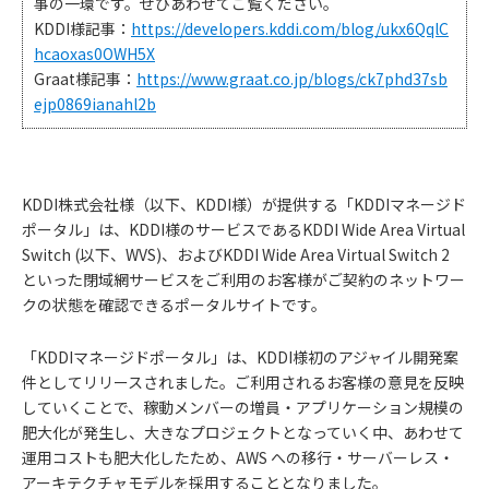
事の一環です。ぜひあわせてご覧ください。
KDDI様記事：
https://developers.kddi.com/blog/ukx6QqlC
hcaoxas0OWH5X
Graat様記事：
https://www.graat.co.jp/blogs/ck7phd37sb
ejp0869ianahl2b
KDDI株式会社様（以下、KDDI様）が提供する「KDDIマネージド
ポータル」は、KDDI様のサービスであるKDDI Wide Area Virtual
Switch (以下、WVS)、およびKDDI Wide Area Virtual Switch 2
といった閉域網サービスをご利用のお客様がご契約のネットワー
クの状態を確認できるポータルサイトです。
「KDDIマネージドポータル」は、KDDI様初のアジャイル開発案
件としてリリースされました。ご利用されるお客様の意見を反映
していくことで、稼動メンバーの増員・アプリケーション規模の
肥大化が発生し、大きなプロジェクトとなっていく中、あわせて
運用コストも肥大化したため、AWS への移行・サーバーレス・
アーキテクチャモデルを採用することとなりました。