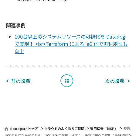
関連事例
100台以上のシステムリソースの可視化を Datadog
で実現！ <br>Terraform による IaC 化で再利用性も
向上
一
覧
へ
前の投稿
次の投稿
戻
る
cloudpackトップ
クラウドのよくあるご質問
運用保守（MSP）
監視
設定の管理が手動のため、設定ミスが発生しやすく、新規環境への展開にも時間がか