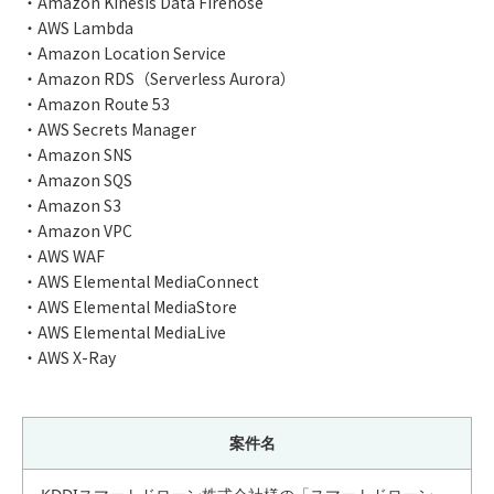
・Amazon Kinesis Data Firehose
・AWS Lambda
・Amazon Location Service
・Amazon RDS（Serverless Aurora）
・Amazon Route 53
・AWS Secrets Manager
・Amazon SNS
・Amazon SQS
・Amazon S3
・Amazon VPC
・AWS WAF
・AWS Elemental MediaConnect
・AWS Elemental MediaStore
・AWS Elemental MediaLive
・AWS X-Ray
案件名