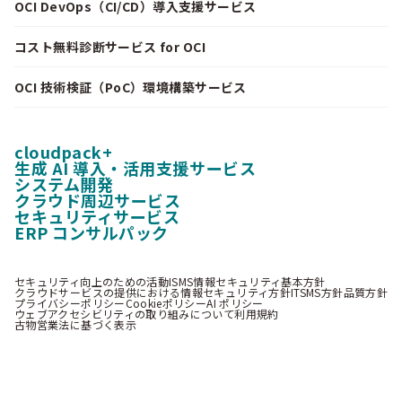
OCI DevOps（CI/CD）導入支援サービス
コスト無料診断サービス for OCI
OCI 技術検証（PoC）環境構築サービス
cloudpack+
生成 AI 導入・活用支援サービス
システム開発
クラウド周辺サービス
セキュリティサービス
ERP コンサルパック
セキュリティ向上のための活動
ISMS情報セキュリティ基本方針
クラウドサービスの提供における情報セキュリティ方針
ITSMS方針
品質方針
プライバシーポリシー
Cookieポリシー
AI ポリシー
ウェブアクセシビリティの取り組みについて
利用規約
古物営業法に基づく表示