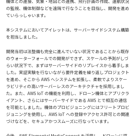
機体との連接、気象・地図との連携、飛行計画の作成、運航状況
の監視、機体制御などを遠隔で行なうことを目指し、開発を進め
ていらっしゃいます。
本システムにおいてアイレットは、サーバーサイドシステム構築
を担当しました。
開発当初は法整備も完全に進んでいない状況であることから既存
のウォーターフォールでの開発ができず、スケールの予測がしづ
らい状況下で、まずはサーバーサイドのリプレイスから着手しま
した。実証実験を行ないながら要件定義を繰り返しプロジェクト
を進め、そこから AWS へシステムを拡張し、柔軟でよりスケー
ラビリティの高いサーバーレスのアーキテクチャを採用しまし
た。また、AWS IoT の機能を利用し、ドローン機体とアプリクラ
イアント、さらにはサーバーサイドである AWS とで相互の通信
を可能としました。機体のプロビジョニングにはフリートプロビ
ジョニングを使用し、AWS IoT への登録やアクセス許可との関連
づけなどを、セキュアかつスムーズに行なっています。
今後、AWS Elemental MediaConnect を活用し、ドローンに搭