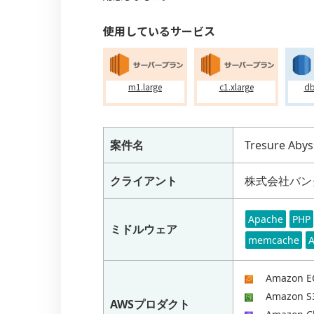
使用しているサービス
m1.large
c1.xlarge
db
案件名
Tresure Abys
クライアント
株式会社バン
Apache
PHP
ミドルウェア
memcache
Amazon E
Amazon S
AWSプロダクト