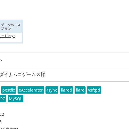
.m1.large
s
ダイナムコゲームス様
postfix
eAccelerator
rsync
flared
flare
vsftpd
APC
MySQL
C2
3