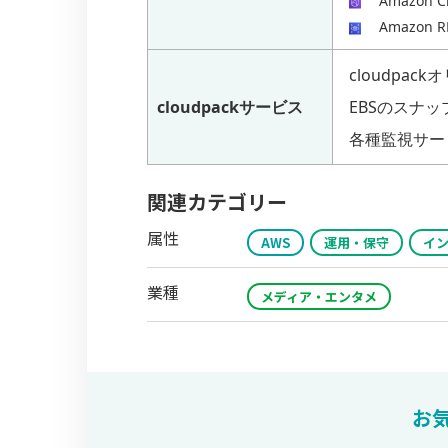
Amazon C
Amazon R
cloudpac
cloudpackサービス
EBSのスナ
各種監視サー
関連カテゴリー
属性
AWS
運用・保守
イ
業種
メディア・エンタメ
お