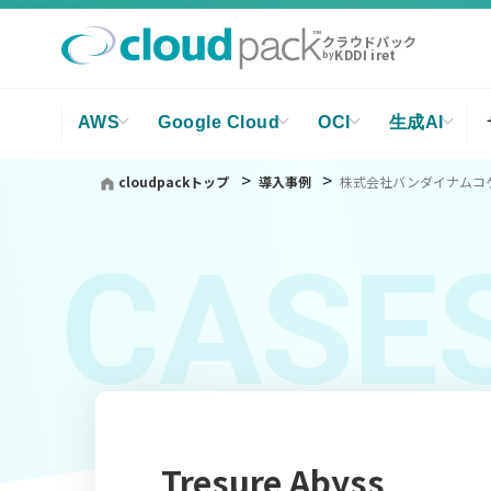
クラウドパック
KDDI iret
by
AWS
Google Cloud
OCI
生成AI
cloudpackトップ
導入事例
株式会社バンダイナムコゲーム
CASE
Tresure Abyss