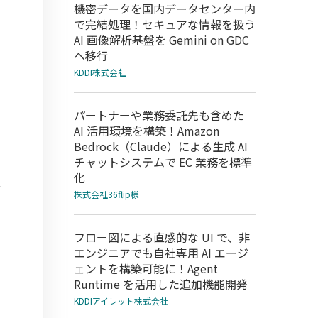
機密データを国内データセンター内
で完結処理！セキュアな情報を扱う
AI 画像解析基盤を Gemini on GDC
へ移行
KDDI株式会社
パートナーや業務委託先も含めた
AI 活用環境を構築！Amazon
Bedrock（Claude）による生成 AI
チャットシステムで EC 業務を標準
化
株式会社36flip様
フロー図による直感的な UI で、非
エンジニアでも自社専用 AI エージ
ェントを構築可能に！Agent
Runtime を活用した追加機能開発
KDDIアイレット株式会社