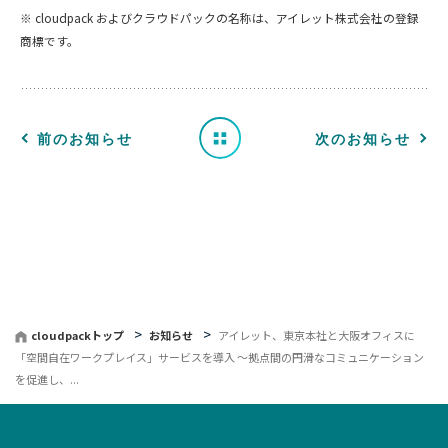
知
※ cloudpack およびクラウドパックの名称は、アイレット株式会社の登録
商標です。
ら
せ
一
前のお知らせ
次のお知らせ
覧
へ
戻
る
cloudpackトップ
お知らせ
アイレット、東京本社と大阪オフィスに
「空間自在ワークプレイス」サービスを導入 〜拠点間の円滑なコミュニケーション
を促進し、...