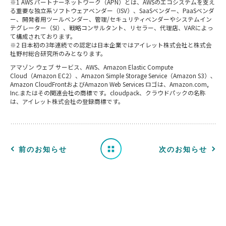
※1 AWS パートナーネットワーク（APN）とは、AWSのエコシステムを支え
る重要な独立系ソフトウェアベンダー（ISV）、SaaSベンダー、PaaSベンダ
ー、開発者用ツールベンダー、管理/セキュリティベンダーやシステムイン
テグレーター（SI）、戦略コンサルタント、リセラー、代理店、VARによっ
て構成されております。
※2 日本初の3年連続での認定は日本企業ではアイレット株式会社と株式会
社野村総合研究所のみとなります。
お
アマゾン ウェブ サービス、AWS、Amazon Elastic Compute
Cloud（Amazon EC2）、Amazon Simple Storage Service（Amazon S3）､
知
Amazon CloudFrontおよびAmazon Web Services ロゴは、Amazon.com,
Inc.またはその関連会社の商標です。cloudpack、クラウドパックの名称
は、アイレット株式会社の登録商標です。
ら
せ
一
前のお知らせ
次のお知らせ
覧
へ
戻