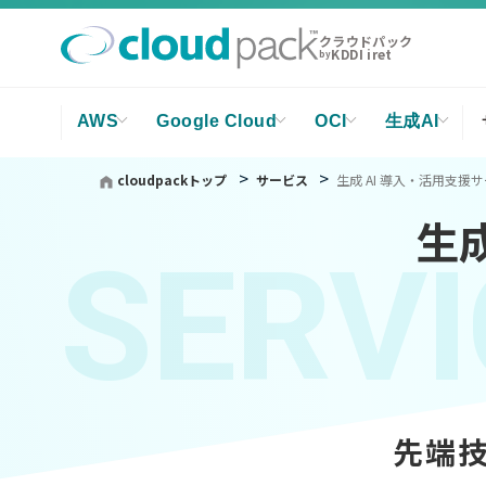
クラウドパック
KDDI iret
by
AWS
Google Cloud
OCI
生成AI
cloudpackトップ
サービス
生成 AI 導入・活用支援
生
SERVI
先端