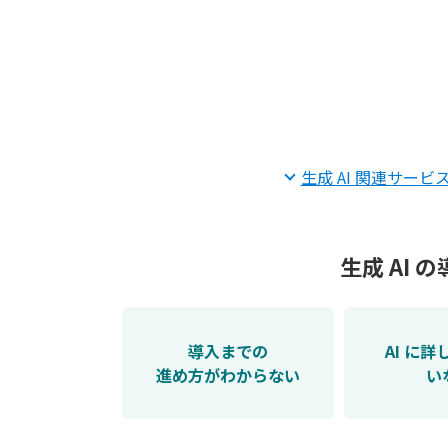
生成 AI 関連サービ
生成 AI
導入までの
AI に
進め方がわからない
い