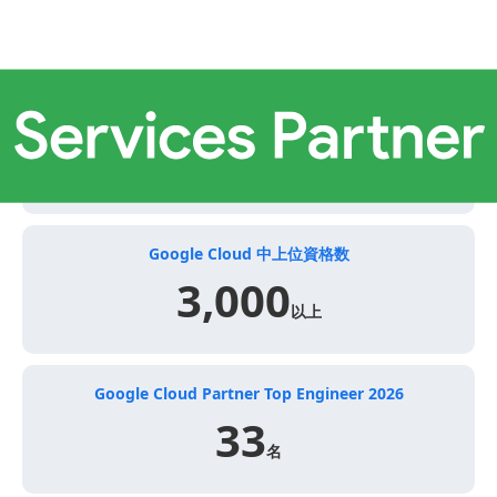
Google Cloud
中上位資格数
3,000
以上
Google Cloud Partner
Top Engineer
2026
33
名