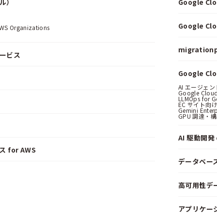
ール）
Google 
.
Google 
Organizations
migrationp
サービス
Google C
AI エージェ
Google Clo
LLMOps for G
EC サイト向け
Gemini Ent
GPU 調達・
AI 駆動開発 o
 for AWS
データベー
高可用性デ
アプリケー