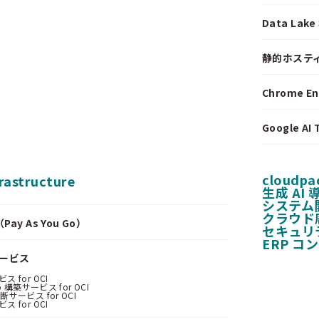
Data La
静的ホステ
Chrome E
Google A
cloudpa
frastructure
生成 AI
システム
クラウド
y As You Go）
セキュリ
ERP コ
サービス
 for OCI
 構築サービス for OCI
サービス for OCI
 for OCI