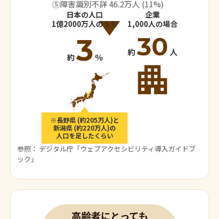
⑤障害識別不詳 46.2万人 (11%)
日本の人口
企業
1億2000万人のうち
1,000人の場合
30
3
約
人
約
％
※長野県 (約205万人)と
新潟県 (約220万人)の
人口を足したくらい
参照：
デジタル庁「ウェブアクセシビリティ導入ガイドブ
ック」
高齢者にとっても