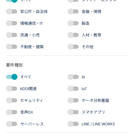
官公庁・自治体
金融・保険
情報通信・IT
製造
流通・小売
人材・教育
不動産・建築
その他
案件種別
すべて
AI
KDDI関連
IoT
セキュリティ
データ分析基盤
音声DX
スマホアプリ
サーバーレス
LINE / LINE WORKS