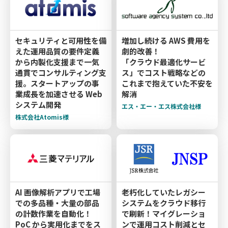
セキュリティと可用性を備
増加し続ける AWS 費用を
えた運用品質の要件定義
劇的改善！
から内製化支援まで一気
「クラウド最適化サービ
通貫でコンサルティング支
ス」でコスト戦略などの
援。スタートアップの事
これまで抱えていた不安を
業成長を加速させる Web
解消
システム開発
エス・エー・エス株式会社様
株式会社Atomis様
AI 画像解析アプリで工場
老朽化していたレガシー
での多品種・大量の部品
システムをクラウド移行
の計数作業を自動化！
で刷新！マイグレーショ
PoC から実用化までをス
ンで運用コスト削減とセ