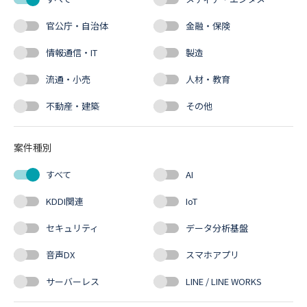
官公庁・自治体
金融・保険
情報通信・IT
製造
流通・小売
人材・教育
不動産・建築
その他
案件種別
すべて
AI
KDDI関連
IoT
セキュリティ
データ分析基盤
音声DX
スマホアプリ
サーバーレス
LINE / LINE WORKS