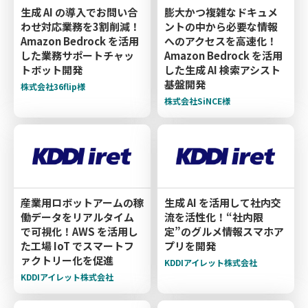
生成 AI の導入でお問い合
膨大かつ複雑なドキュメ
わせ対応業務を3割削減！
ントの中から必要な情報
Amazon Bedrock を活用
へのアクセスを高速化！
した業務サポートチャッ
Amazon Bedrock を活用
トボット開発
した生成 AI 検索アシスト
基盤開発
株式会社36flip様
株式会社SiNCE様
産業用ロボットアームの稼
生成 AI を活用して社内交
働データをリアルタイム
流を活性化！“社内限
で可視化！AWS を活用し
定”のグルメ情報スマホア
た工場 IoT でスマートフ
プリを開発
ァクトリー化を促進
KDDIアイレット株式会社
KDDIアイレット株式会社