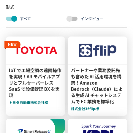
形式
すべて
インタビュー
NEW
IoT で工場空調の遠隔操作
パートナーや業務委託先
を実現！AR モバイルアプ
も含めた AI 活用環境を構
リとフルサーバーレス
築！Amazon
SaaS で設備管理 DX を実
Bedrock（Claude）によ
現
る生成 AI チャットシステ
ムで EC 業務を標準化
トヨタ自動車株式会社様
株式会社36flip様