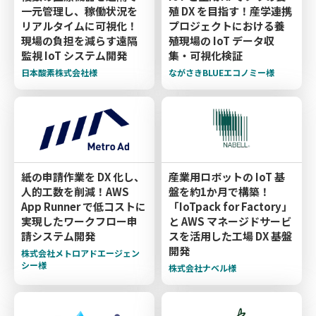
一元管理し、稼働状況を
殖 DX を目指す！産学連携
リアルタイムに可視化！
プロジェクトにおける養
現場の負担を減らす遠隔
殖現場の IoT データ収
監視 IoT システム開発
集・可視化検証
日本酸素株式会社様
ながさきBLUEエコノミー様
紙の申請作業を DX 化し、
産業用ロボットの IoT 基
人的工数を削減！AWS
盤を約1か月で構築！
App Runner で低コストに
「IoTpack for Factory」
実現したワークフロー申
と AWS マネージドサービ
請システム開発
スを活用した工場 DX 基盤
開発
株式会社メトロアドエージェン
シー様
株式会社ナベル様