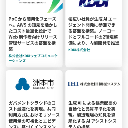
PoC から商用化フェーズ
幅広い社員が生成 AI エー
へ。AWS の知見を活かし
ジェント開発に参画でき
たコスト最適化設計で
る基盤を構築。ノーコー
Web 制作者向けリリース
ドとフルコードの2環境整
管理サービスの基盤を構
備により、内製開発を推進
築
KDDI株式会社
株式会社KDDIウェブコミュニケ
ーションズ
ガバメントクラウドのコ
生成 AI による帳票起票の
スト最適化を実現。共同
自動化と品質平準化を実
利用方式におけるリソース
現。製造現場の知見を資
使用量の可視化とエビデ
産化する AI アシストシス
ンスに基づくインスタン
テムの構築