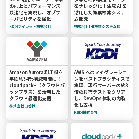
の向上とパフォーマンス
をナレッジ化！生成 AI を
最適化を実現し、オブザ
活用した帳票検索システ
ーバビリティを強化
ム開発
KDDIアイレット株式会社
株式会社IHI機械システム様
Amazon Aurora 利用料を
AWS へのマイグレーショ
年間約34%削減可能に！
ンをベストプラクティスで
cloudpack+（クラウドパ
実現。現行サーバーの約3
ックプラス）を活用した
倍の負荷テストをクリア
クラウド最適化支援
し、DevOps 体制の内製
化も支援
株式会社山善様
KDDI株式会社