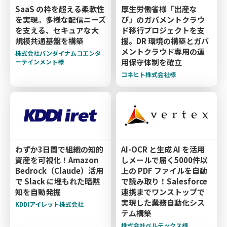
SaaS の枠を超える柔軟性
厚生労働省様「出産な
を実現。多様な配信ニーズ
び」のガバメントクラウ
を支える、セキュアな大
ド移行プロジェクトを支
規模共通基盤を構築
援。DR 環境の構築とガバ
メントクラウド専用の運
株式会社バンダイナムコエンタ
用保守体制を確立
ーテインメント様
コネヒト株式会社様
わずか3日間で組織の知的
AI-OCR と生成 AI を活用
資産を可視化！Amazon
しメールで届く5000件以
Bedrock（Claude）活用
上の PDF ファイルを自動
で Slack に埋もれた暗黙
で読み取り！Salesforce
知を自動発掘
連携までワンストップで
実現した業務自動化シス
KDDIアイレット株式会社
テム構築
株式会社ベルテックス様