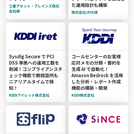
た運用設計も構築
三菱アセット・ブレインズ株式
会社様
株式会社JPIX様
Sysdig Secure で PCI
コールセンターのお客様
DSS 準拠への運用工数を
応対メモの分類・要約を
削減！コンプライアンスチ
生成 AI で自動化！
ェック機能で脆弱箇所も
Amazon Bedrock を活用
ニアリアルタイムで検
した分析・レポート作成
知！
機能の構築・開発
KDDIアイレット株式会社
KDDI株式会社