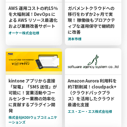
AWS 運用コストの約15％
ガバメントクラウドへの
を大幅削減！DevOps に
移行をわずか2ヶ月で実
よる AWS リソース最適化
現！ 稼働後もプロアクテ
および業務改善サポート
ィブな運用保守で継続的
に改善
オーケー株式会社様
洲本市様
kintone アプリから直接
Amazon Aurora 利用料を
「架電」「SMS 送信」が
約7割削減！cloudpack+
可能に！営業活動やコー
（クラウドパックプラ
ルセンター業務の効率化
ス）を活用したクラウド
に貢献するプラグイン開
最適化支援
発
エス・エー・エス株式会社様
株式会社KDDIウェブコミュニケ
ーションズ